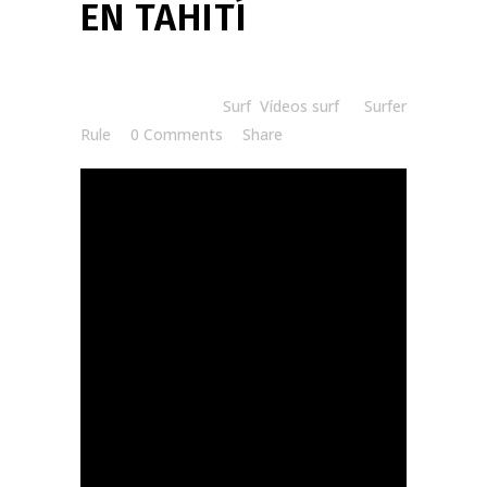
EN TAHITÍ
Posted at 20:00h
in
Surf
,
Vídeos surf
by
Surfer
Rule
0 Comments
Share