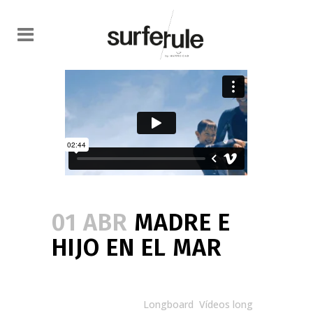
01 ABR
MADRE E
HIJO EN EL MAR
Posted at 12:00h
in
Longboard
,
Vídeos long