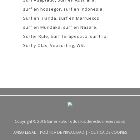
Surf Adaptado
Surf en Australia
surf en hossegor
surf en Indonesia
Surf en Irlanda
surf en Marruecos
surf en Mundaka
surf en Nazaré
Surfer Rule
Surf Terapéutico
surftrip
Surf y Olas
Veosurfing
WSL
Copyright © 2016 Surfer Rule. Todos los derechos reservados.
AVISO LEGAL
|
POLÍTICA DE PRIVACIDAD
|
POLÍTICA DE COOKIES