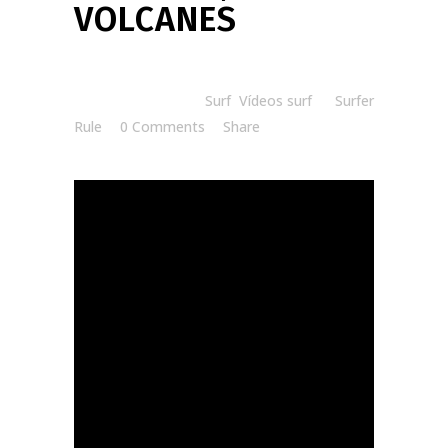
VOLCANES
Posted at 08:30h
in
Surf
,
Vídeos surf
by
Surfer
Rule
0 Comments
Share