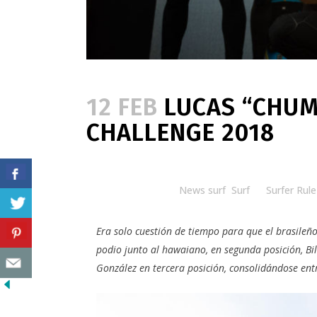
12 FEB
LUCAS “CHUM
CHALLENGE 2018
Posted at 10:00h
in
News surf
,
Surf
by
Surfer Rule
Era solo cuestión de tiempo para que el brasileñ
podio junto al hawaiano, en segunda posición,
Bi
González
en tercera posición, consolidándose ent