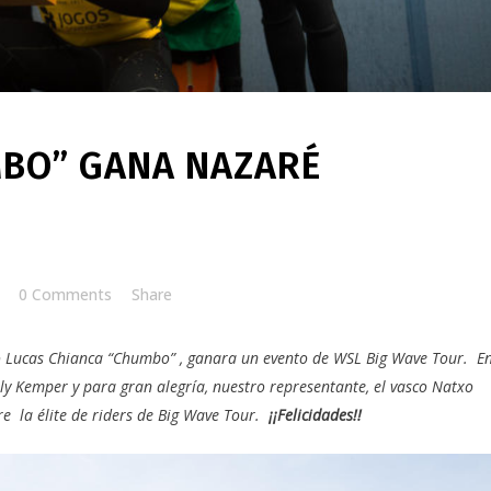
BO” GANA NAZARÉ
0 Comments
Share
o
Lucas Chianca “Chumbo”
, ganara un evento de
WSL Big Wave Tour
. En
lly Kemper
y para gran alegría, nuestro representante, el vasco
Natxo
re la élite de riders de Big Wave Tour.
¡¡Felicidades!!