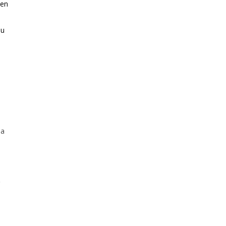
 en
su
da
o