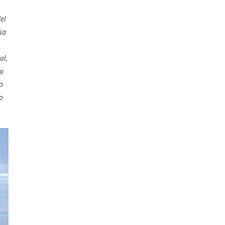
el
sa
al,
ho
o
o