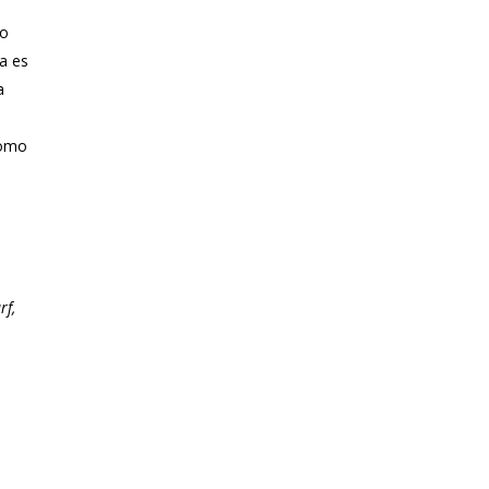
ho
na es
a
como
rf,
n