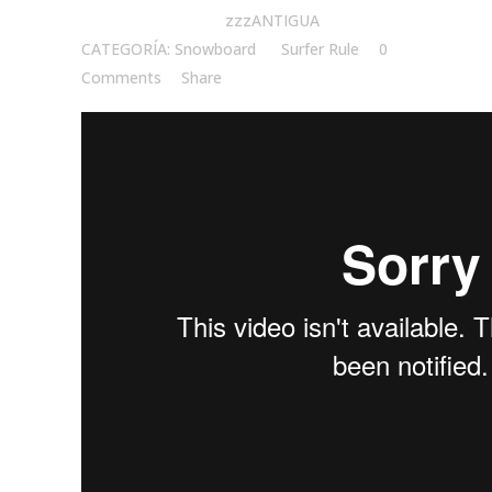
Posted at 10:00h
in
zzzANTIGUA
CATEGORÍA: Snowboard
by
Surfer Rule
0
Comments
Share