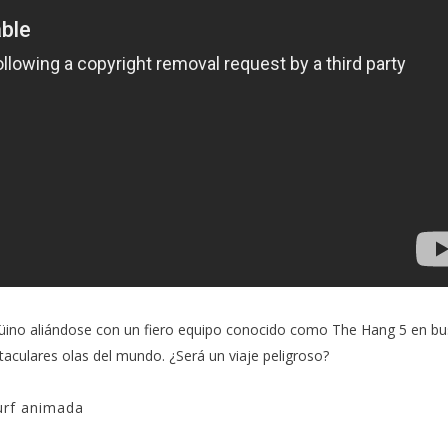
ngüino aliándose con un fiero equipo conocido como The Hang 5 en b
aculares olas del mundo. ¿Será un viaje peligroso?
surf animada