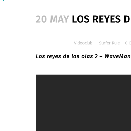
20 MAY
LOS REYES D
Posted at 15:00h
in
Videoclub
by
Surfer Rule
0 
Los reyes de las olas 2 – WaveMani