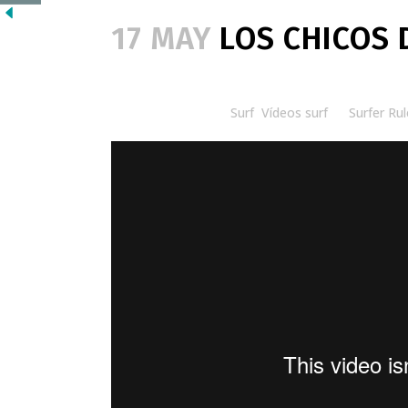
17 MAY
LOS CHICOS 
Posted at 08:30h
in
Surf
,
Vídeos surf
by
Surfer Rul