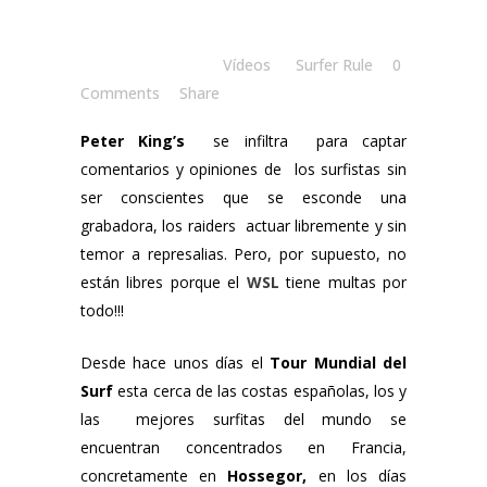
Posted at 13:30h
in
Vídeos
by
Surfer Rule
0
Comments
Share
Peter King’s
se infiltra para captar
comentarios y opiniones de los surfistas sin
ser conscientes que se esconde una
grabadora, los raiders actuar libremente y sin
temor a represalias. Pero, por supuesto, no
están libres porque el
WSL
tiene multas por
todo!!!
Desde hace unos días el
Tour Mundial del
Surf
esta cerca de las costas españolas, los y
las mejores surfitas del mundo se
encuentran concentrados en Francia,
concretamente en
Hossegor,
en los días