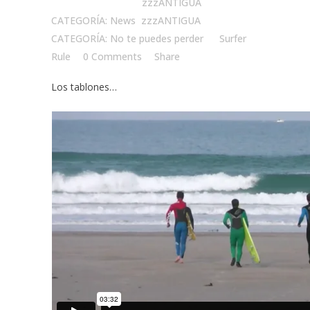
Posted at 19:54h
in
zzzANTIGUA
CATEGORÍA: News
,
zzzANTIGUA
CATEGORÍA: No te puedes perder
by
Surfer
Rule
0 Comments
Share
Los tablones…