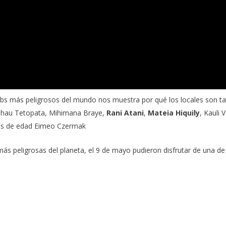
abs más peligrosos del mundo nos muestra por qué los locales son t
hau Tetopata,
Mihimana Braye
,
Rani Atani
,
Mateia Hiquily
,
Kauli V
os de edad
Eimeo Czermak
ás peligrosas del planeta, el 9 de mayo pudieron disfrutar de una de