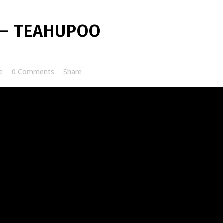
 – TEAHUPOO
e
0 Comments
Share