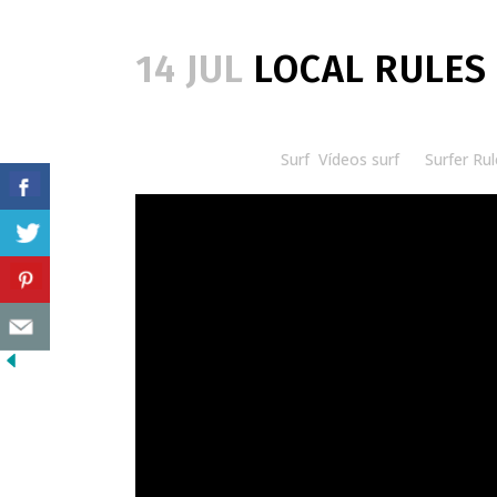
14 JUL
LOCAL RULES
Posted at 20:00h
in
Surf
,
Vídeos surf
by
Surfer Rul