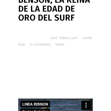
DE LA EDAD DE
ORO DEL SURF
Posted at 08:30h
in
Surf
,
Vídeos surf
by
Surfer
Rule
0 Comments
Share