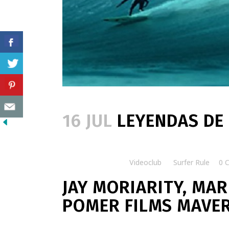
16 JUL
LEYENDAS DE 
Posted at 16:00h
in
Videoclub
by
Surfer Rule
0 
JAY MORIARITY, MAR
POMER FILMS MAVE