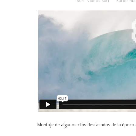
Posted at 08:15h
in
Surf
,
Vídeos surf
by
Surfer Rul
Montaje de algunos clips destacados de la época