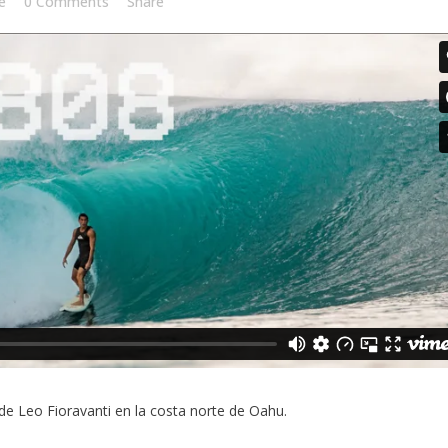
e
0 Comments
Share
 de
Leo Fioravanti
en la costa norte de Oahu.