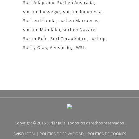
Surf Adaptado
Surf en Australia
surf en hossegor
surf en Indonesia
Surf en Irlanda
surf en Marruecos
surf en Mundaka
surf en Nazaré
Surfer Rule
Surf Terapéutico
surftrip
Surf y Olas
Veosurfing
WSL
Copyright © 2016 Surfer Rule. Todos los derechos reservados.
AVISO LEGAL
|
POLÍTICA DE PRIVACIDAD
|
POLÍTICA DE COOKIES