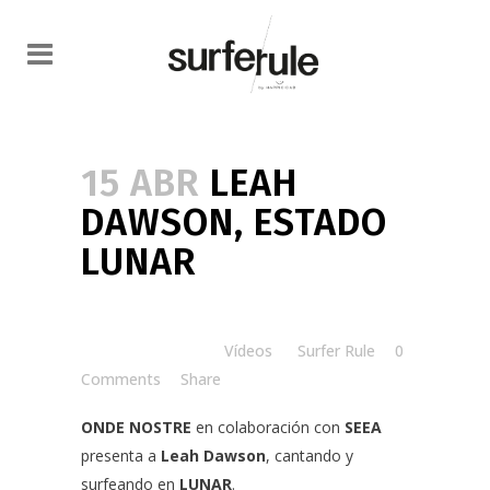
15 ABR
LEAH
DAWSON, ESTADO
LUNAR
Posted at 10:35h
in
Vídeos
by
Surfer Rule
0
Comments
Share
ONDE NOSTRE
en colaboración con
SEEA
presenta a
Leah Dawson
, cantando y
surfeando en
LUNAR
.