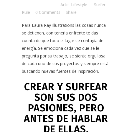
Posted at 07:30h
in
Arte
,
Lifestyle
by
Surfer
Rule
0 Comments
Share
Para
Laura Ray Illustrations
las cosas nunca
se detienen, con tenerla enfrente te das
cuenta de que todo el lugar se contagia de
energía. Se emociona cada vez que se le
pregunta por su trabajo, se siente orgullosa
de cada uno de sus proyectos y siempre está
buscando nuevas fuentes de inspiración.
CREAR Y SURFEAR
SON SUS DOS
PASIONES, PERO
ANTES DE HABLAR
DE ELLAS,