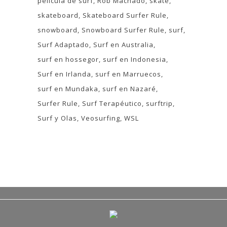
pelicula de surf
Rob Machado
skate
skateboard
Skateboard Surfer Rule
snowboard
Snowboard Surfer Rule
surf
Surf Adaptado
Surf en Australia
surf en hossegor
surf en Indonesia
Surf en Irlanda
surf en Marruecos
surf en Mundaka
surf en Nazaré
Surfer Rule
Surf Terapéutico
surftrip
Surf y Olas
Veosurfing
WSL