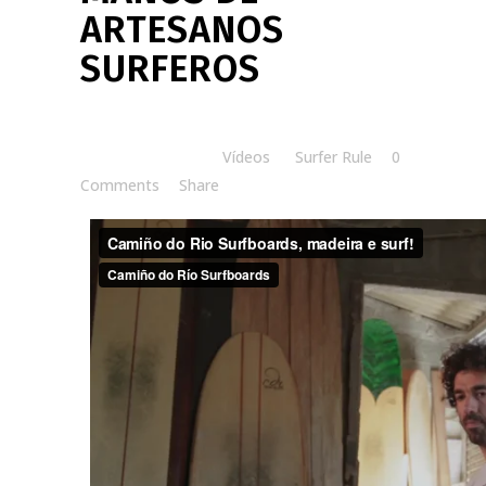
ARTESANOS
SURFEROS
Posted at 14:52h
in
Vídeos
by
Surfer Rule
0
Comments
Share