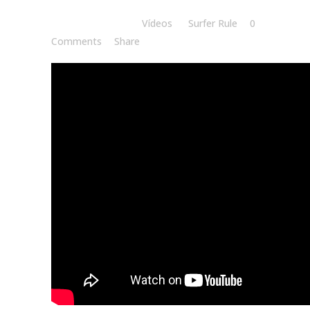
Posted at 09:50h
in
Vídeos
by
Surfer Rule
0
Comments
Share