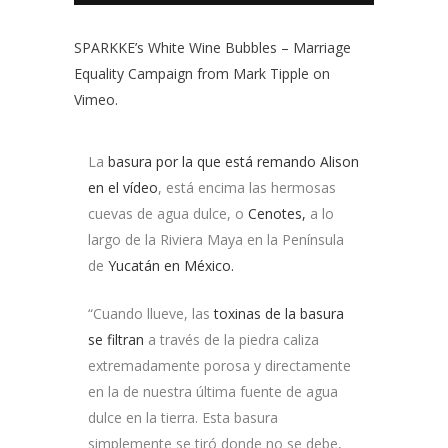
SPARKKE’s White Wine Bubbles – Marriage
Equality Campaign
from
Mark Tipple
on
Vimeo
.
La
basura por la que está remando Alison
en el vídeo
, está encima las hermosas
cuevas de agua dulce, o
Cenotes,
a lo
largo de la Riviera Maya en la Península
de
Yucatán en México.
“Cuando llueve, las
toxinas de la basura
se filtran
a través de la piedra caliza
extremadamente porosa y directamente
en la de nuestra última fuente de agua
dulce en la tierra. Esta basura
simplemente se tiró donde no se debe,