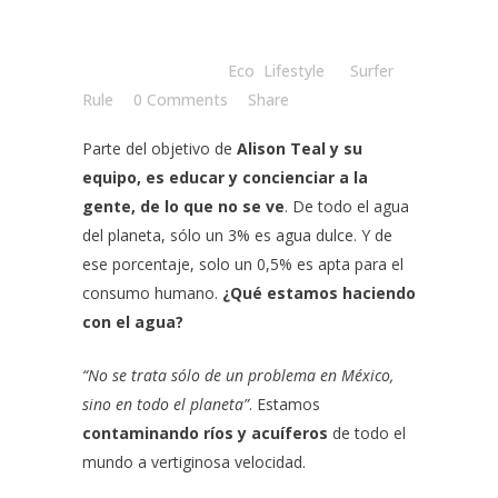
Posted at 14:59h
in
Eco
,
Lifestyle
by
Surfer
Rule
0 Comments
Share
Parte del objetivo de
Alison Teal
y su
equipo, es educar y concienciar a la
gente, de lo que no se ve
. De todo el agua
del planeta, sólo un 3% es agua dulce. Y de
ese porcentaje, solo un 0,5% es apta para el
consumo humano.
¿Qué estamos haciendo
con el agua?
“No se trata sólo de un problema en México,
sino en todo el planeta”
. Estamos
contaminando ríos y acuíferos
de todo el
mundo a vertiginosa velocidad.