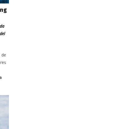
ing
nda
del
n de
bres
a