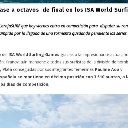
ase a octavos de final en los ISA World Surf
e #LarojaSURF que hoy viernes entro en competición para disputar su ro
rrumpida por la llegada de una tormenta quedando pendiente las series 
 del
ISA World Surfing Games
gracias a la impresionante actuació
ión, Francia aún mantiene a todos sus surfistas de la división de hom
y Plata conseguidas por sus integrantes femeninas
Pauline Ado
y
spañola se mantiene en décima posición con 3.510 puntos, a l
mos días de competición
.