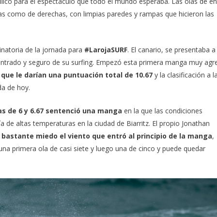
dílico para el espectáculo que todo el mundo esperaba. Las olas de en
as como de derechas, con limpias paredes y rampas que hicieron las
minatoria de la jornada para
#LarojaSURF
. El canario, se presentaba a
ntrado y seguro de su surfing. Empezó esta primera manga muy agr
 que le darían una puntuación total de 10.67
y la clasificación a l
da de hoy.
as de 6 y 6.67 sentenció una manga
en la que las condiciones
 de altas temperaturas en la ciudad de Biarritz. El propio Jonathan
 bastante miedo el viento que entró al principio de la manga
,
 una primera ola de casi siete y luego una de cinco y puede quedar