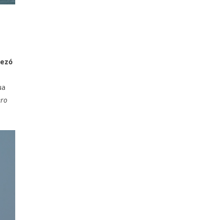
pezó
ua
ero