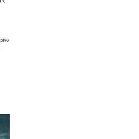
tre
esivo
a