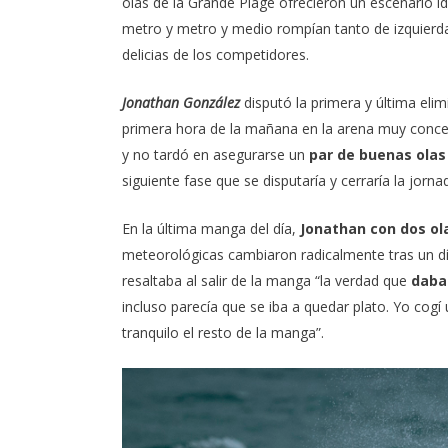
olas de la Grande Plage ofrecieron un escenario i
metro y metro y medio rompían tanto de izquierd
delicias de los competidores.
Jonathan González
disputó la primera y última eli
primera hora de la mañana en la arena muy conce
y no tardó en asegurarse un
par de buenas olas
siguiente fase que se disputaría y cerraría la jorna
En la última manga del día,
Jonathan con dos ol
meteorológicas cambiaron radicalmente tras un día
resaltaba al salir de la manga “la verdad que
daba
incluso parecía que se iba a quedar plato. Yo cogí
tranquilo el resto de la manga”.