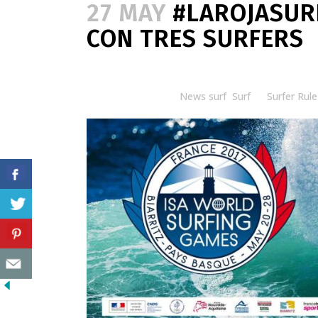
27 MAY
#LAROJASURF
CON TRES SURFERS
Posted at 08:30h
in
News surf
,
Surf
by
Surfer Rule