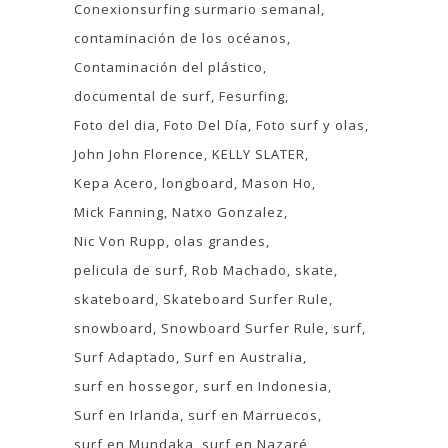
Conexionsurfing surmario semanal
contaminación de los océanos
Contaminación del plástico
documental de surf
Fesurfing
Foto del dia
Foto Del Día
Foto surf y olas
John John Florence
KELLY SLATER
Kepa Acero
longboard
Mason Ho
Mick Fanning
Natxo Gonzalez
Nic Von Rupp
olas grandes
pelicula de surf
Rob Machado
skate
skateboard
Skateboard Surfer Rule
snowboard
Snowboard Surfer Rule
surf
Surf Adaptado
Surf en Australia
surf en hossegor
surf en Indonesia
Surf en Irlanda
surf en Marruecos
surf en Mundaka
surf en Nazaré