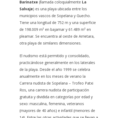
Barinatxe
(llamada coloquialmente
La
Salvaje
) es una playa ubicada entre los
municipios vascos de
Sopelana
y
Guecho
.
Tiene una longitud de 752 m y una superficie
de 198.009 m² en
bajamar
y 61.489 m² en
pleamar
.​ Se encuentra al oeste de
Arrietara
,
otra playa de similares dimensiones.
El
nudismo
está permitido y consolidado,
practicándose generalmente en los laterales
de la playa.​ Desde el año
1999
se celebra
anualmente en los meses de verano la
Carrera nudista de Sopelana – Trofeo Patxi
Ros
, una carrera nudista de participación
gratuita y dividida en categorías por edad y
sexo: masculina, femenina, veteranos
(mayores de 40 años) e infantil (menores de
14).​ Entre las otras actividades que se llevan a