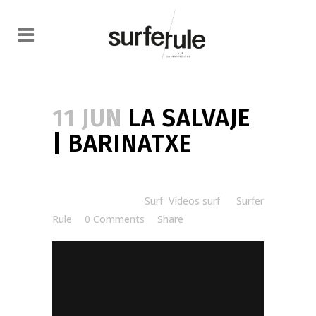
11 JUN
LA SALVAJE
| BARINATXE
Posted at 20:00h
in
Surf
,
Vídeos surf
by
Surfer
Rule
0 Comments
Share