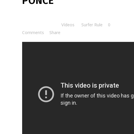
PONCE
Posted at 10:05h
in
Vídeos
by
Surfer Rule
0
Comments
Share