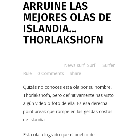
ARRUINE LAS
MEJORES OLAS DE
ISLANDIA…
THORLAKSHOFN
Posted at 10:27h
in
News surf
,
Surf
by
Surfer
Rule
0 Comments
Share
Quizás no conoces esta ola por su nombre,
Thorlakshofn, pero definitivamente has visto
algún video o foto de ella. Es esa derecha
point break que rompe en las gélidas costas
de Islandia.
Esta ola a logrado que el pueblo de