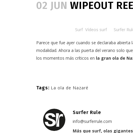
02 JUN
WIPEOUT REE
Posted at 18:00h
in
Surf
,
Vídeos surf
by
Surfer Rul
Parece que fue ayer cuando se declaraba abierta l
modalidad. Ahora a las puerta del verano solo q
los momentos más críticos en
la gran ola de N
Tags:
La ola de Nazaré
Surfer Rule
info@surferrule.com
Más que surf, olas gigantes