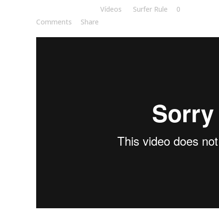
Posted at 18:00h
in
Vídeos
by
Surfer Rule
0
Comments
Share