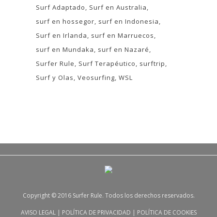
Surf Adaptado
Surf en Australia
surf en hossegor
surf en Indonesia
Surf en Irlanda
surf en Marruecos
surf en Mundaka
surf en Nazaré
Surfer Rule
Surf Terapéutico
surftrip
Surf y Olas
Veosurfing
WSL
Copyright © 2016 Surfer Rule. Todos los derechos reservados.
AVISO LEGAL
|
POLÍTICA DE PRIVACIDAD
|
POLÍTICA DE COOKIES