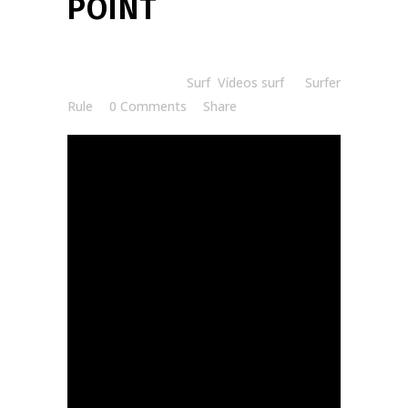
POINT
Posted at 07:00h
in
Surf
,
Vídeos surf
by
Surfer
Rule
0 Comments
Share