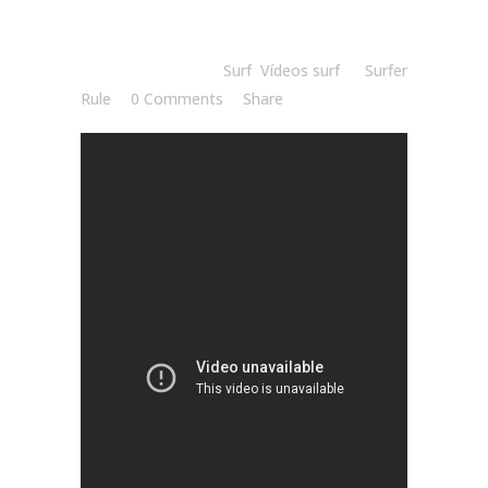
Posted at 08:30h
in
Surf
,
Vídeos surf
by
Surfer
Rule
0 Comments
Share