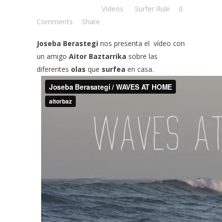
Posted at 15:28h
in
Vídeos
by
Surfer Rule
0
Comments
Share
Joseba Berastegi
nos presenta el vídeo con
un amigo
Aitor Baztarrika
sobre las
diferentes
olas
que
surfea
en casa.