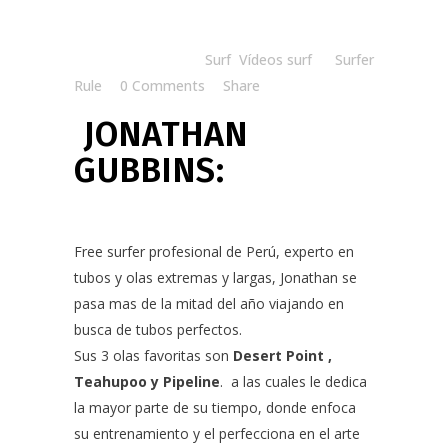
Posted at 18:00h
in
Surf
,
Vídeos surf
by
Surfer
Rule
0 Comments
Share
JONATHAN
GUBBINS:
Free surfer profesional de Perú, experto en
tubos y olas extremas y largas, Jonathan se
pasa mas de la mitad del año viajando en
busca de tubos perfectos.
Sus 3 olas favoritas son
Desert Point ,
Teahupoo y Pipeline
. a las cuales le dedica
la mayor parte de su tiempo, donde enfoca
su entrenamiento y el perfecciona en el arte