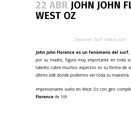
22 ABR
JOHN JOHN F
WEST OZ
Posted at 08:50h
in
Deportes
,
Surf
,
Vídeos surf
b
John John Florence es un fenómeno del surf
,
por su madre, figura muy importante en toda su
talento cubre muchos aspectos es su forma de sur
último edit donde podemos ver toda su maestría.
Impresionante vuelo en West Oz con giro completo, 
Florence
de 10!!