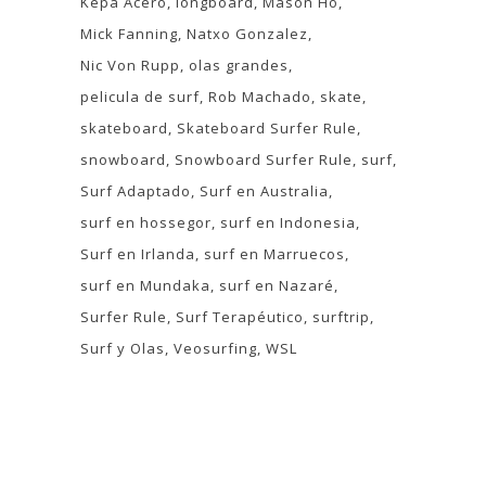
Kepa Acero
longboard
Mason Ho
Mick Fanning
Natxo Gonzalez
Nic Von Rupp
olas grandes
pelicula de surf
Rob Machado
skate
skateboard
Skateboard Surfer Rule
snowboard
Snowboard Surfer Rule
surf
Surf Adaptado
Surf en Australia
surf en hossegor
surf en Indonesia
Surf en Irlanda
surf en Marruecos
surf en Mundaka
surf en Nazaré
Surfer Rule
Surf Terapéutico
surftrip
Surf y Olas
Veosurfing
WSL