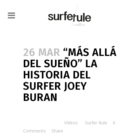
26 MAR
“MÁS ALLÁ
DEL SUEÑO” LA
HISTORIA DEL
SURFER JOEY
BURAN
Posted at 18:37h
in
Vídeos
by
Surfer Rule
0
Comments
Share