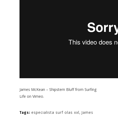
James McKean – Shipstern Bluff
from
Surfing
Life
on
Vimeo
.
especialista surf olas xxl
,
James
Tags: