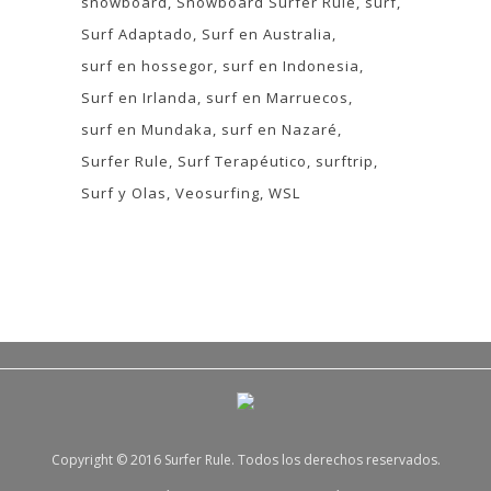
snowboard
Snowboard Surfer Rule
surf
Surf Adaptado
Surf en Australia
surf en hossegor
surf en Indonesia
Surf en Irlanda
surf en Marruecos
surf en Mundaka
surf en Nazaré
Surfer Rule
Surf Terapéutico
surftrip
Surf y Olas
Veosurfing
WSL
Copyright © 2016 Surfer Rule. Todos los derechos reservados.