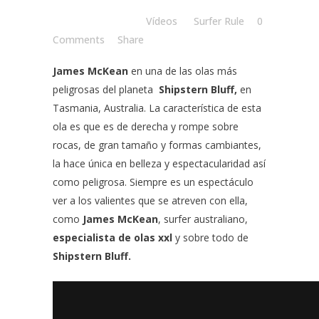
Posted at 09:19h
in
Vídeos
by
Surfer Rule
0
Comments
Share
James McKean
en una de las olas más
peligrosas del planeta
Shipstern Bluff,
en
Tasmania, Australia. La característica de esta
ola es que es de derecha y rompe sobre
rocas, de gran tamaño y formas cambiantes,
la hace única en belleza y espectacularidad así
como peligrosa. Siempre es un espectáculo
ver a los valientes que se atreven con ella,
como
James McKean
, surfer australiano,
especialista de olas xxl
y sobre todo de
Shipstern Bluff.