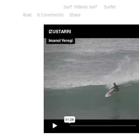
Posted at 17:00h
in
Surf
,
Vídeos surf
by
Surfer
Rule
0 Comments
Share