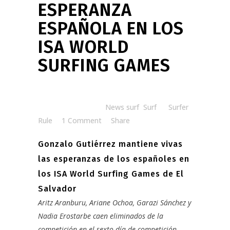
ESPERANZA
ESPAÑOLA EN LOS
ISA WORLD
SURFING GAMES
Posted at 07:51h
in
News surf
,
Surf
by
Surfer
Rule
1 Comment
Share
Gonzalo Gutiérrez mantiene vivas
las esperanzas de los españoles en
los ISA World Surfing Games de El
Salvador
Aritz Aranburu, Ariane Ochoa, Garazi Sánchez y
Nadia Erostarbe caen eliminados de la
competición en el sexto día de competición.