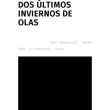
DOS ÚLTIMOS
INVIERNOS DE
OLAS
Posted at 06:56h
in
Surf
,
Vídeos surf
by
Surfer
Rule
0 Comments
Share