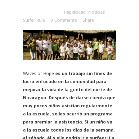
Posted at 11:00h
in
Happicidad
,
Noticias
by
Surfer Rule
0 Comments
Share
Waves of Hope
es un trabajo sin fines de
lucro enfocado en la comunidad para
mejorar la vida de la gente del norte de
Nicaragua. Después de darse cuenta que
muy pocos niños asistían regularmente
a la escuela, se les ocurrió un programa
para premiar la asistencia. Si un niño va
a la escuela todos los días de la semana,
el sábado él o ella podría ir a surfear! La