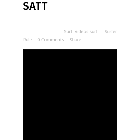
SATT
Posted at 07:39h
in
Surf
,
Vídeos surf
by
Surfer
Rule
0 Comments
Share