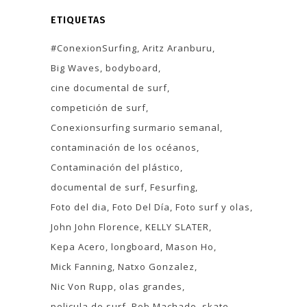
ETIQUETAS
#ConexionSurfing
Aritz Aranburu
Big Waves
bodyboard
cine documental de surf
competición de surf
Conexionsurfing surmario semanal
contaminación de los océanos
Contaminación del plástico
documental de surf
Fesurfing
Foto del dia
Foto Del Día
Foto surf y olas
John John Florence
KELLY SLATER
Kepa Acero
longboard
Mason Ho
Mick Fanning
Natxo Gonzalez
Nic Von Rupp
olas grandes
pelicula de surf
Rob Machado
skate