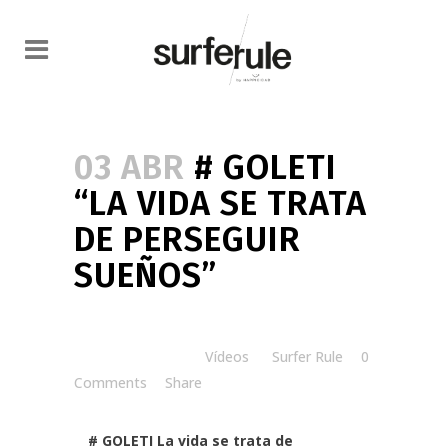
03 ABR
# GOLETI
“LA VIDA SE TRATA
DE PERSEGUIR
SUEÑOS”
Posted at 16:14h
in
Vídeos
by
Surfer Rule
0
Comments
Share
# GOLETI La vida se trata de