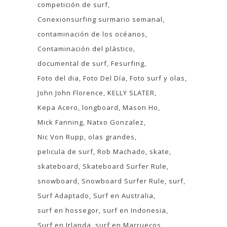
competición de surf
Conexionsurfing surmario semanal
contaminación de los océanos
Contaminación del plástico
documental de surf
Fesurfing
Foto del dia
Foto Del Día
Foto surf y olas
John John Florence
KELLY SLATER
Kepa Acero
longboard
Mason Ho
Mick Fanning
Natxo Gonzalez
Nic Von Rupp
olas grandes
pelicula de surf
Rob Machado
skate
skateboard
Skateboard Surfer Rule
snowboard
Snowboard Surfer Rule
surf
Surf Adaptado
Surf en Australia
surf en hossegor
surf en Indonesia
Surf en Irlanda
surf en Marruecos