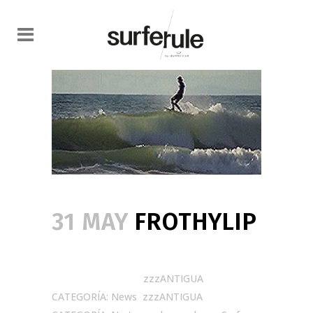
31 MAY
FROTHYLIP
Posted at 21:40h
in
zzzANTIGUA
CATEGORÍA: News
,
zzzANTIGUA