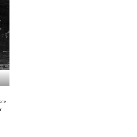
esde
r