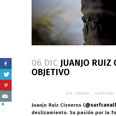
06 DIC
JUANJO RUIZ 
OBJETIVO
Posted at 15:00h
in
Arte
,
Lifestyle
by
Surfer Rule
Juanjo Ruiz Cisneros
(
@surfcanal
deslizamiento. Su pasión por la 