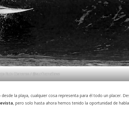
njo Ruiz Cisneros
/
@surfcanallav
e
 desde la playa, cualquier cosa representa para él todo un placer. D
evista
, pero solo hasta ahora hemos tenido la oportunidad de habla