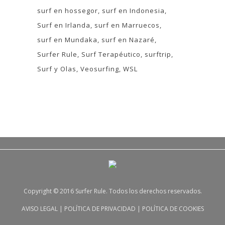
surf en hossegor
surf en Indonesia
Surf en Irlanda
surf en Marruecos
surf en Mundaka
surf en Nazaré
Surfer Rule
Surf Terapéutico
surftrip
Surf y Olas
Veosurfing
WSL
Copyright © 2016 Surfer Rule. Todos los derechos reservados.
AVISO LEGAL
|
POLÍTICA DE PRIVACIDAD
|
POLÍTICA DE COOKIES