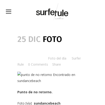
25 DIC
FOTO
Posted at 11:00h
in
Foto del día
by
Surfer
Rule
0 Comments
Share
Punto de no retorno.
Foto [vía]
sundancebeach