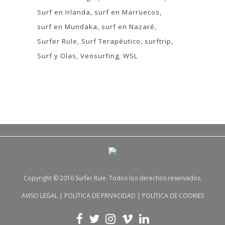
Surf en Irlanda
surf en Marruecos
surf en Mundaka
surf en Nazaré
Surfer Rule
Surf Terapéutico
surftrip
Surf y Olas
Veosurfing
WSL
Copyright © 2016 Surfer Rule. Todos los derechos reservados.
AVISO LEGAL
|
POLÍTICA DE PRIVACIDAD
|
POLÍTICA DE COOKIES