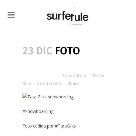
23 DIC
FOTO
Posted at 08:00h
in
Foto del día
by
Surfer
Rule
0 Comments
Share
#Snowboarding
Foto cedida por #TaraGilks