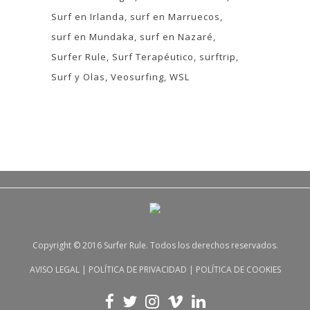
Surf en Irlanda
surf en Marruecos
surf en Mundaka
surf en Nazaré
Surfer Rule
Surf Terapéutico
surftrip
Surf y Olas
Veosurfing
WSL
Copyright © 2016 Surfer Rule. Todos los derechos reservados.
AVISO LEGAL
|
POLÍTICA DE PRIVACIDAD
|
POLÍTICA DE COOKIES