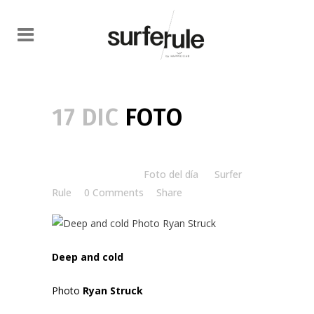
17 DIC
FOTO
Posted at 08:00h
in
Foto del día
by
Surfer
Rule
0 Comments
Share
Deep and cold
Photo
Ryan Struck