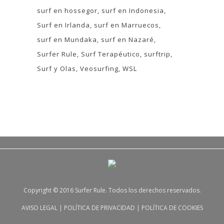
surf en hossegor
surf en Indonesia
Surf en Irlanda
surf en Marruecos
surf en Mundaka
surf en Nazaré
Surfer Rule
Surf Terapéutico
surftrip
Surf y Olas
Veosurfing
WSL
Copyright © 2016 Surfer Rule. Todos los derechos reservados.
AVISO LEGAL
|
POLÍTICA DE PRIVACIDAD
|
POLÍTICA DE COOKIES