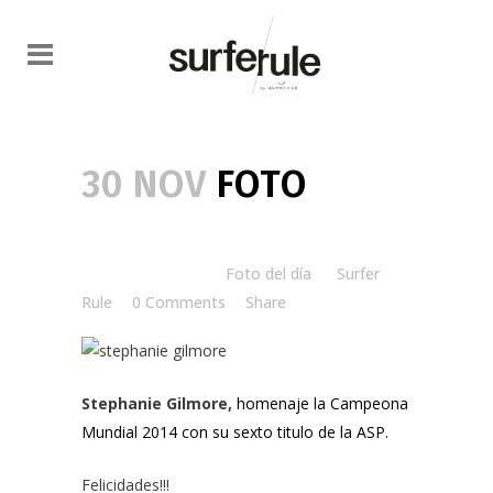
30 NOV
FOTO
Posted at 08:00h
in
Foto del día
by
Surfer
Rule
0 Comments
Share
Stephanie Gilmore,
homenaje la Campeona
Mundial 2014 con su sexto titulo de la ASP.
Felicidades!!!