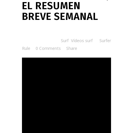
EL RESUMEN
BREVE SEMANAL
Posted at 08:30h
in
Surf
,
Vídeos surf
by
Surfer
Rule
0 Comments
Share