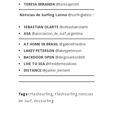
TERESA MIRANDA
@teresapm00
Noticias de Surfing Latino
@surfinglatino
:
SEBASTIAN OLARTE
@sebastianolarte
ASA
@asociacion_de_surf_argentina
AT HOME IN BRASIL
@gabrielmedina
LAKEY PETERSON
@lakeypeterson
BACKDOOR OPEN
@diegosantos808
LIVE TO SEA
@freddiemeadows
DISTANCE
@parker_bement
Flashsurfing
,
Flashsurfing noticias
Tags:
de surf
,
Veosurfing