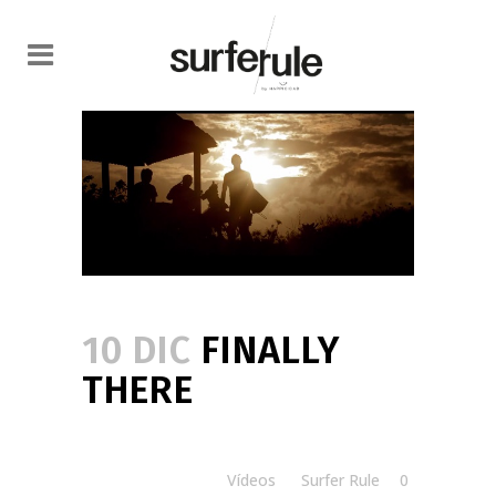
10 DIC
FINALLY
THERE
Posted at 15:00h
in
Vídeos
by
Surfer Rule
0