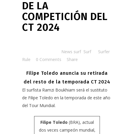
DE LA
COMPETICIÓN DEL
CT 2024
Posted at 08:31h
in
News surf
,
Surf
by
Surfer
Rule
0 Comments
Share
Filipe Toledo anuncia su retirada
del resto de la temporada CT 2024
El surfista
Ramzi Boukhiam
será el sustituto
de Filipe Toledo en la temporada de este año
del Tour Mundial.
Filipe Toledo
(BRA), actual
dos veces campeón mundial,