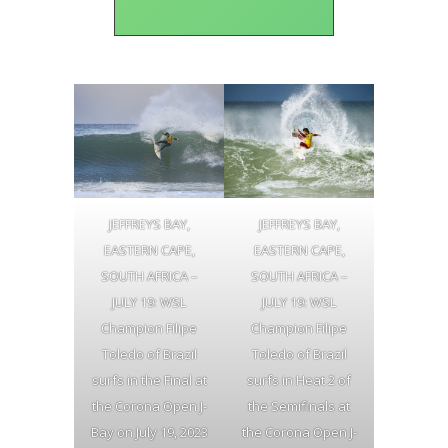
JEFFREYS BAY,
JEFFREYS BAY,
EASTERN CAPE,
EASTERN CAPE,
SOUTH AFRICA –
SOUTH AFRICA –
JULY 19: WSL
JULY 19: WSL
Champion Filipe
Champion Filipe
Toledo of Brazil
Toledo of Brazil
surfs in the Final at
surfs in Heat 2 of
the Corona Open J-
the Semifinals at
Bay on July 19, 2023
the Corona Open J-