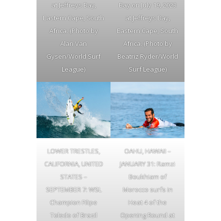
at Jeffreys Bay,
Bay on July 19, 2023
Eastern Cape, South
at Jeffreys Bay,
Africa. (Photo by
Eastern Cape, South
Alan Van
Africa. (Photo by
Gysen/World Surf
Beatriz Ryder/World
League)
Surf League)
LOWER TRESTLES,
OAHU, HAWAII –
CALIFORNIA, UNITED
JANUARY 31: Ramzi
STATES –
Boukhiam of
SEPTEMBER 7: WSL
Morocco surfs in
Champion Filipe
Heat 4 of the
Toledo of Brazil
Opening Round at