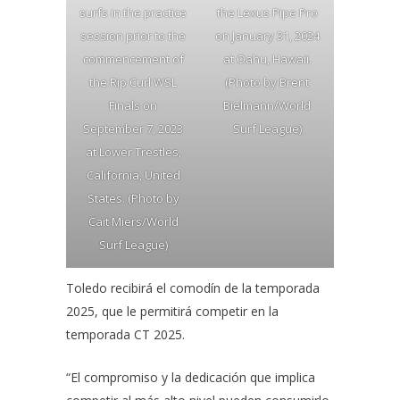
surfs in the practice
the Lexus Pipe Pro
session prior to the
on January 31, 2024
commencement of
at Oahu, Hawaii.
the Rip Curl WSL
(Photo by Brent
Finals on
Bielmann/World
September 7, 2023
Surf League)
at Lower Trestles,
California, United
States. (Photo by
Cait Miers/World
Surf League)
Toledo recibirá el comodín de la temporada
2025, que le permitirá competir en la
temporada CT 2025.
“El compromiso y la dedicación que implica