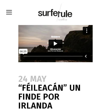
24 MAY
“FÉILEACÁN” UN
FINDE POR
IRLANDA