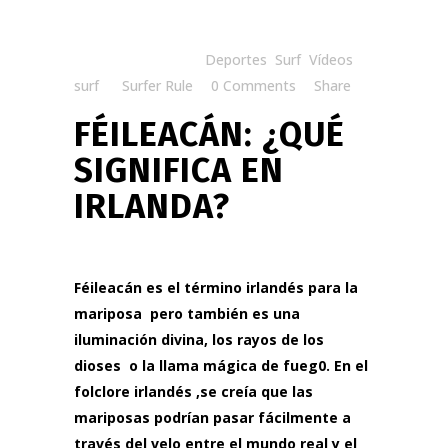
Posted at 19:59h
in
Deportes
,
Surf
,
Vídeos
surf
by
Surfer Rule
0 Comments
Share
FÉILEACÁN: ¿QUÉ
SIGNIFICA EN
IRLANDA?
Féileacán es el término irlandés para la
mariposa pero también es una
iluminación divina, los rayos de los
dioses o la llama mágica de fueg0. En el
folclore irlandés ,se creía que las
mariposas podrían pasar fácilmente a
través del velo entre el mundo real y el