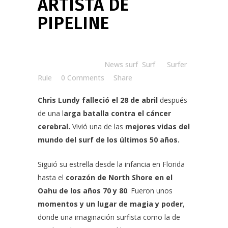
ARTISTA DE
PIPELINE
Posted at 09:58h
in
News surf
,
Surf
by
Surfer
Rule
0 Comments
Share
Chris Lundy
falleció el 28 de abril
después
de una l
arga batalla contra el cáncer
cerebral.
Vivió una de las
mejores vidas del
mundo del surf de los últimos 50 años.
Siguió su estrella desde la infancia en Florida
hasta el
corazón de North Shore en el
Oahu de los años 70 y 80
. Fueron unos
momentos y un lugar de magia y poder
,
donde una imaginación surfista como la de