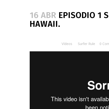
16 ABR
EPISODIO 1 
HAWAII.
Posted at 10:00h
in
Vídeos
by
Surfer Rule
0 Co